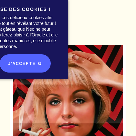
ISE DES COOKIES !
 ces délicieux cookies afin
 tout en révélant votre futur !
nt gâteau que Neo ne peut
0
erez plaisir à l’Oracle et elle
utes manières, elle n’oublie
ersonne.
J'ACCEPTE 🍪