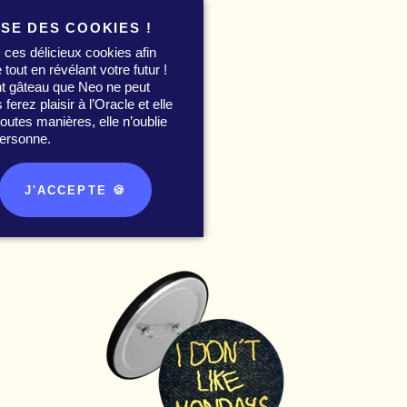
ISE DES COOKIES !
 ces délicieux cookies afin
 tout en révélant votre futur !
nt gâteau que Neo ne peut
0
erez plaisir à l’Oracle et elle
utes manières, elle n’oublie
ersonne.
J'ACCEPTE 🍪