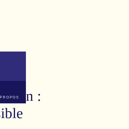
meron :
 PROPOS
ible