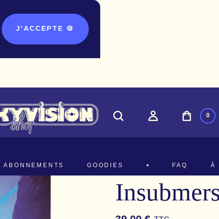
J'ACCEPTE 🍪
ACCUEIL
LIVRES & HORS-SÉRIES
0
James Ca
ABONNEMENTS
GOODIES
FAQ
À
Insubmers