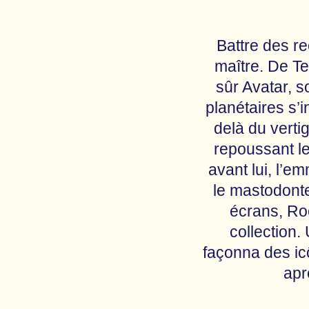
Battre des re
maître. De Te
sûr Avatar, 
planétaires s’i
delà du verti
repoussant l
avant lui, l’
le mastodonte
écrans, Roc
collection
façonna des ic
apr