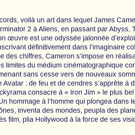
cords, voilà un art dans lequel James Cam
rminator 2 à Aliens, en passant par Abyss, Ti
son œuvre est une odyssée jalonnée d’exploi
nscrivant définitivement dans l’imaginaire col
ge des chiffres, Cameron s’impose en réalisa
es limites du médium cinématographique c
emmenant sans cesse vers de nouveaux somm
 Avatar : de feu et de cendres s’apprête à dé
kyrama consacre à « Iron Jim » le plus bel
. Un hommage à l’homme qui plongea dans l
ônes, inventa des mondes, peupla des planète
ès film, plia Hollywood à la force de ses visi