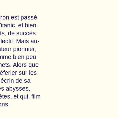
eron est passé
tanic, et bien
ts, de succès
lectif. Mais au-
teur pionnier,
omme bien peu
ets. Alors que
ferler sur les
 écrin de sa
es abysses,
s, et qui, film
ons.