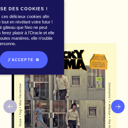
ISE DES COOKIES !
 ces délicieux cookies afin
 tout en révélant votre futur !
nt gâteau que Neo ne peut
0
erez plaisir à l’Oracle et elle
utes manières, elle n’oublie
ersonne.
J'ACCEPTE 🍪