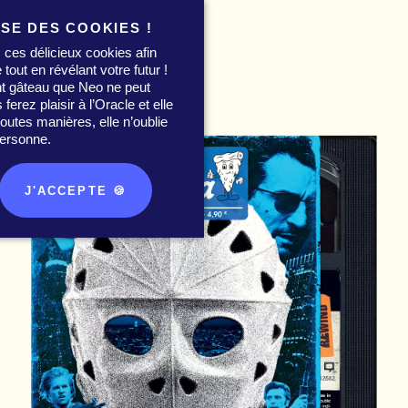
ISE DES COOKIES !
 ces délicieux cookies afin
 tout en révélant votre futur !
nt gâteau que Neo ne peut
0
erez plaisir à l’Oracle et elle
utes manières, elle n’oublie
ersonne.
J'ACCEPTE 🍪